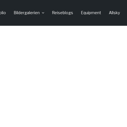
olio
Bildergalerien
Reiseblogs
Equipment
Allsky