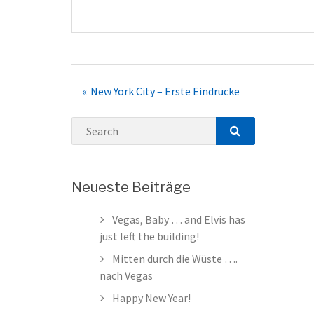
Post
New York City – Erste Eindrücke
navigation
Search
SEARCH
Neueste Beiträge
Vegas, Baby … and Elvis has
just left the building!
Mitten durch die Wüste ….
nach Vegas
Happy New Year!